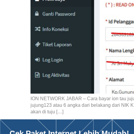
ION NETWORK JABAR – Cara bayar ion tau ju
jujung123 atau 6 angka dari belakang dari NIK Ktp y
akan di tuju […]
Cek Paket Internet Lebih Mudah!