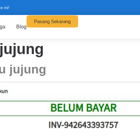
 ini!
Pasang Sekarang
ga
Blog
 jujung
u jujung